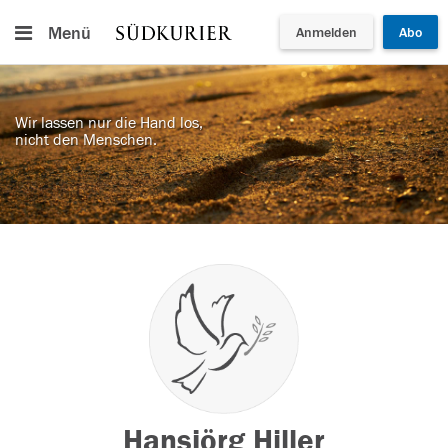
Menü
Anmelden
Abo
Wir lassen nur die Hand los,
nicht den Menschen.
Hansjörg Hiller