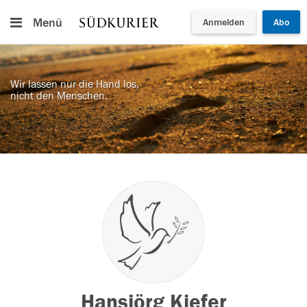
Menü
Anmelden
Abo
Wir lassen nur die Hand los,
nicht den Menschen.
Hansjörg Kiefer