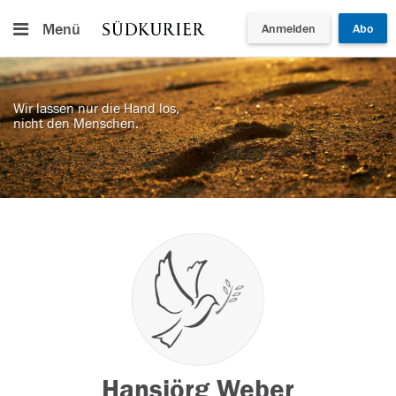
Menü
Anmelden
Abo
Wir lassen nur die Hand los,
nicht den Menschen.
Hansjörg Weber