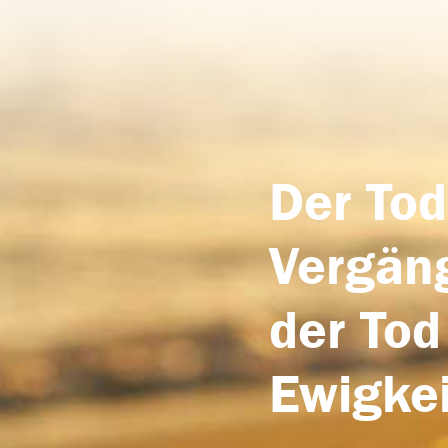
Der Tod
Vergäng
der Tod
Ewigkei