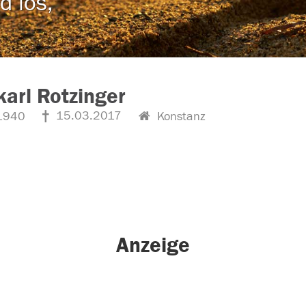
d los,
arl Rotzinger
15.03.2017
1940
Konstanz
Anzeige