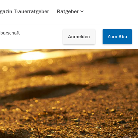
gazin Trauerratgeber
Ratgeber
barschaft
Anmelden
Zum
Abo