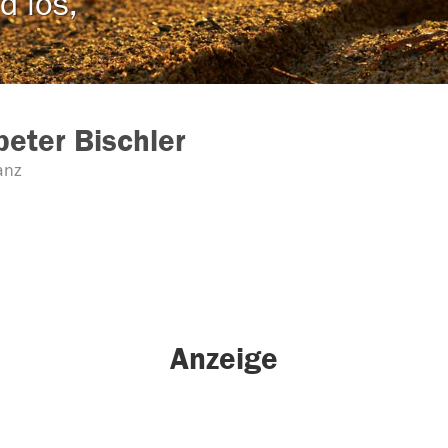
d los,
eter Bischler
anz
Anzeige