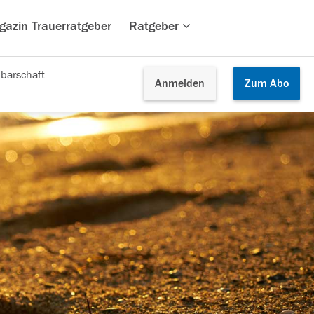
gazin Trauerratgeber
Ratgeber
barschaft
Anmelden
Zum
Abo