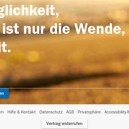
lichkeit,
 ist nur die Wende,
t.
en
I
um
Hilfe & Kontakt
Datenschutz
AGB
Privatsphäre
Accessibility
m
Vertrag widerrufen
A