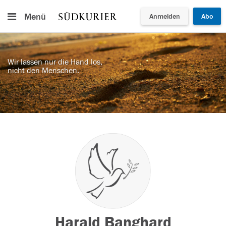
Menü
Anmelden
Abo
Wir lassen nur die Hand los,
nicht den Menschen.
Harald Banghard