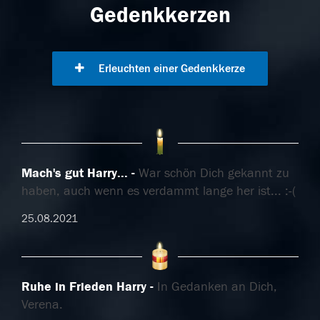
Gedenkkerzen
Erleuchten einer Gedenkkerze
Mach's gut Harry...
War schön Dich gekannt zu
haben, auch wenn es verdammt lange her ist... :-(
25.08.2021
Ruhe in Frieden Harry
In Gedanken an Dich,
Verena.