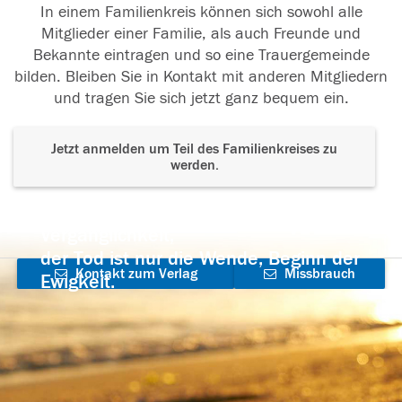
In einem Familienkreis können sich sowohl alle
Mitglieder einer Familie, als auch Freunde und
Bekannte eintragen und so eine Trauergemeinde
bilden. Bleiben Sie in Kontakt mit anderen Mitgliedern
und tragen Sie sich jetzt ganz bequem ein.
Jetzt anmelden um Teil des Familienkreises zu
werden.
Der Tod ist nicht das Ende, nicht die
Vergänglichkeit,
der Tod ist nur die Wende, Beginn der
Kontakt zum Verlag
Missbrauch
Ewigkeit.
aufnehmen
melden