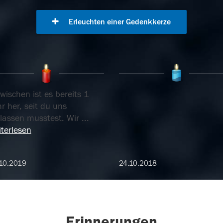
Erleuchten einer Gedenkkerze
wischen ist es bereits 1
r her, seit du uns
rlassen musstest. Wir
...
terlesen
10.2019
24.10.2018
Erinnerungen