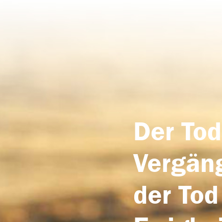
Der Tod
Vergäng
der Tod