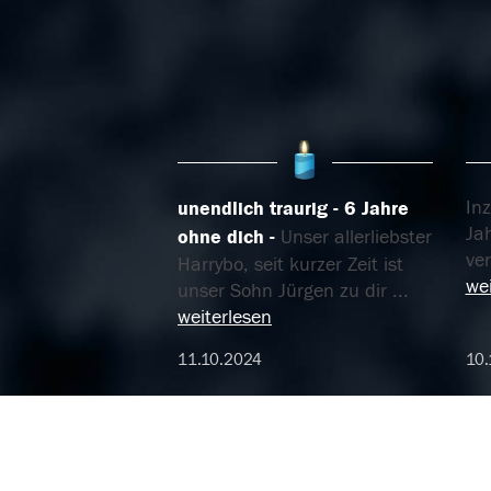
Inz
unendlich traurig - 6 Jahre
Jah
ohne dich
Unser allerliebster
ve
Harrybo, seit kurzer Zeit ist
wei
unser Sohn Jürgen zu dir
...
weiterlesen
11.10.2024
10.