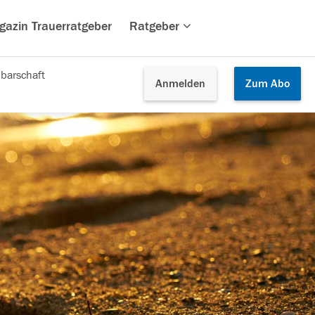
gazin Trauerratgeber
Ratgeber
barschaft
Anmelden
Zum
Abo