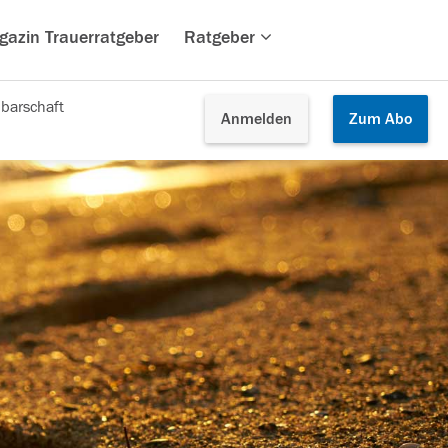
gazin Trauerratgeber
Ratgeber
barschaft
Anmelden
Zum
Abo