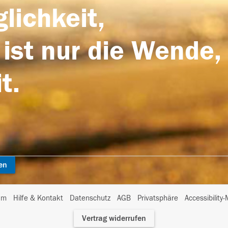
lichkeit,
 ist nur die Wende,
t.
en
I
um
Hilfe & Kontakt
Datenschutz
AGB
Privatsphäre
Accessibility
m
Vertrag widerrufen
A