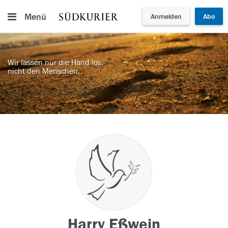
Menü
Anmelden
Abo
Wir lassen nur die Hand los,
nicht den Menschen.
Harry Eßwein