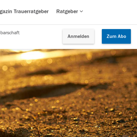
gazin Trauerratgeber
Ratgeber
barschaft
Anmelden
Zum
Abo