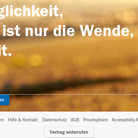
lichkeit,
 ist nur die Wende,
t.
en
I
um
Hilfe & Kontakt
Datenschutz
AGB
Privatsphäre
Accessibility
m
Vertrag widerrufen
A