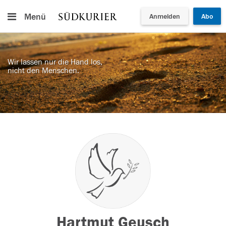
Menü
Anmelden
Abo
Wir lassen nur die Hand los,
nicht den Menschen.
Hartmut Geusch