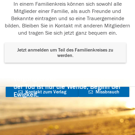
In einem Familienkreis können sich sowohl alle
Mitglieder einer Familie, als auch Freunde und
Bekannte eintragen und so eine Trauergemeinde
bilden. Bleiben Sie in Kontakt mit anderen Mitgliedern
und tragen Sie sich jetzt ganz bequem ein.
Jetzt anmelden um Teil des Familienkreises zu
werden.
Der Tod ist nicht das Ende, nicht die
Vergänglichkeit,
der Tod ist nur die Wende, Beginn der
Kontakt zum Verlag
Missbrauch
Ewigkeit.
aufnehmen
melden