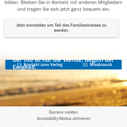
bilden. Bleiben Sie in Kontakt mit anderen Mitgliedern
und tragen Sie sich jetzt ganz bequem ein.
Jetzt anmelden um Teil des Familienkreises zu
werden.
Der Tod ist nicht das Ende, nicht die
Vergänglichkeit,
der Tod ist nur die Wende, Beginn der
Kontakt zum Verlag
Missbrauch
Ewigkeit.
aufnehmen
melden
Barriere melden
I
Accessibility-Modus aktivieren
m