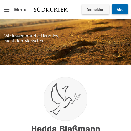
Menü
Anmelden
Abo
Wir lassen nur die Hand los,
nicht den Menschen.
Hedda Bleßmann