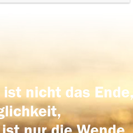
 ist nicht das Ende,
lichkeit,
 ist nur die Wende,