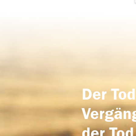
Der Tod
Vergäng
der Tod