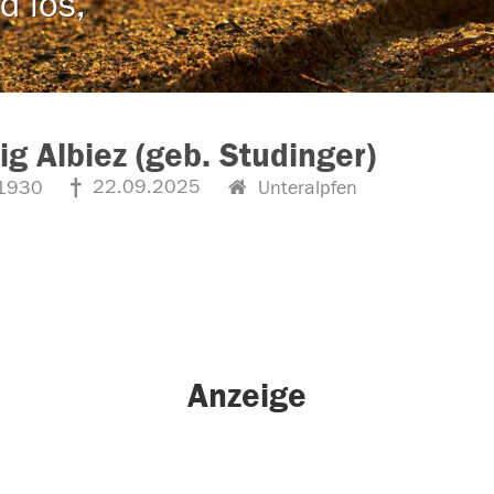
d los,
g Albiez (geb. Studinger)
22.09.2025
1930
Unteralpfen
Anzeige