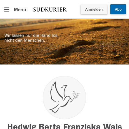
Menü
Anmelden
Abo
Wir lassen nur die Hand los,
nicht den Menschen.
Hedwig Berta Franziska Wais