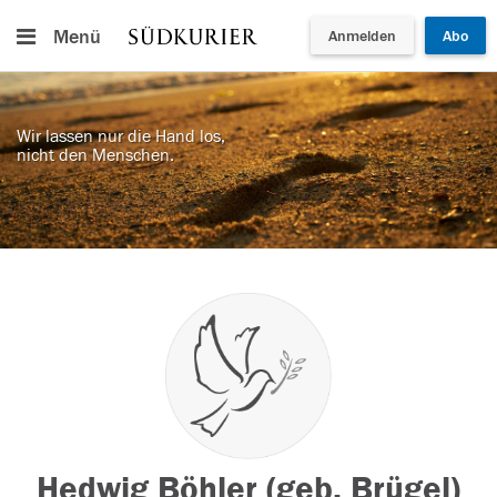
Menü
Anmelden
Abo
Wir lassen nur die Hand los,
nicht den Menschen.
Hedwig Böhler (geb. Brügel)