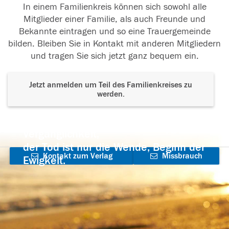
In einem Familienkreis können sich sowohl alle
Mitglieder einer Familie, als auch Freunde und
Bekannte eintragen und so eine Trauergemeinde
bilden. Bleiben Sie in Kontakt mit anderen Mitgliedern
und tragen Sie sich jetzt ganz bequem ein.
Jetzt anmelden um Teil des Familienkreises zu
werden.
Der Tod ist nicht das Ende, nicht die
Vergänglichkeit,
der Tod ist nur die Wende, Beginn der
Kontakt zum Verlag
Missbrauch
Ewigkeit.
aufnehmen
melden