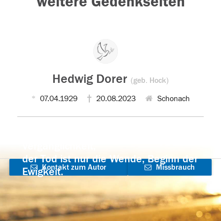
weitere Gedenkseiten
Hedwig Dorer
(geb. Hock)
07.04.1929
20.08.2023
Schonach
Der Tod ist nicht das Ende, nicht die
Vergänglichkeit,
der Tod ist nur die Wende, Beginn der
Kontakt zum Autor
Missbrauch
Ewigkeit.
aufnehmen
melden