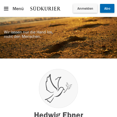
Menü
Anmelden
Abo
Wir lassen nur die Hand los,
nicht den Menschen.
Hedwig Ebner