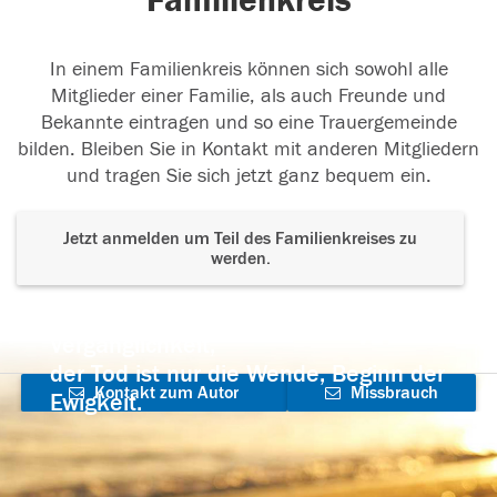
Familienkreis
In einem Familienkreis können sich sowohl alle
Mitglieder einer Familie, als auch Freunde und
Bekannte eintragen und so eine Trauergemeinde
bilden. Bleiben Sie in Kontakt mit anderen Mitgliedern
und tragen Sie sich jetzt ganz bequem ein.
Jetzt anmelden um Teil des Familienkreises zu
werden.
Der Tod ist nicht das Ende, nicht die
Vergänglichkeit,
der Tod ist nur die Wende, Beginn der
Kontakt zum Autor
Missbrauch
Ewigkeit.
aufnehmen
melden