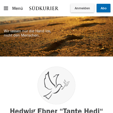
Menü
Anmelden
Abo
Wir lassen nur die Hand los,
nicht den Menschen.
Hedwig Ebner “Tante Hedi“