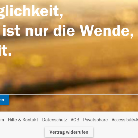
lichkeit,
 ist nur die Wende,
t.
en
I
um
Hilfe & Kontakt
Datenschutz
AGB
Privatsphäre
Accessibility
m
Vertrag widerrufen
A