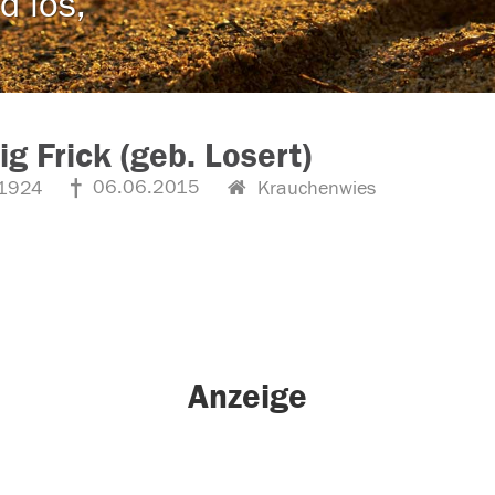
d los,
g Frick (geb. Losert)
06.06.2015
1924
Krauchenwies
Anzeige