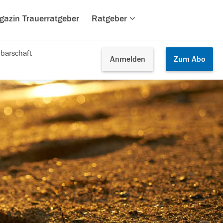
gazin Trauerratgeber
Ratgeber
barschaft
Anmelden
Zum
Abo