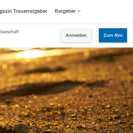
gazin Trauerratgeber
Ratgeber
barschaft
Anmelden
Zum
Abo