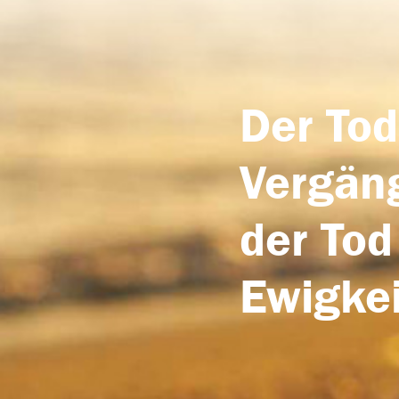
Der Tod
Vergäng
der Tod
Ewigkei