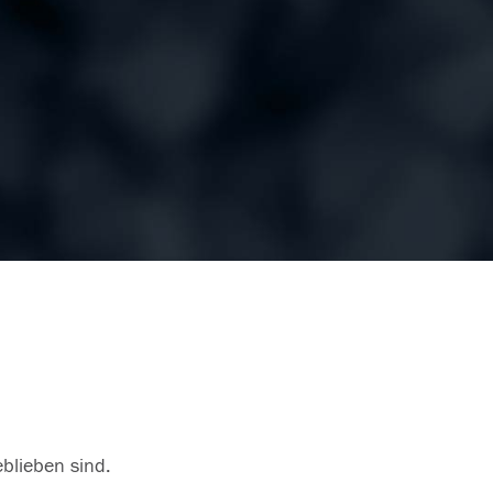
eblieben sind.