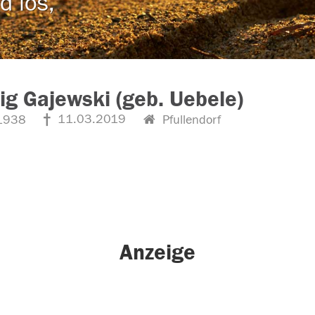
d los,
g Gajewski (geb. Uebele)
11.03.2019
1938
Pfullendorf
Anzeige