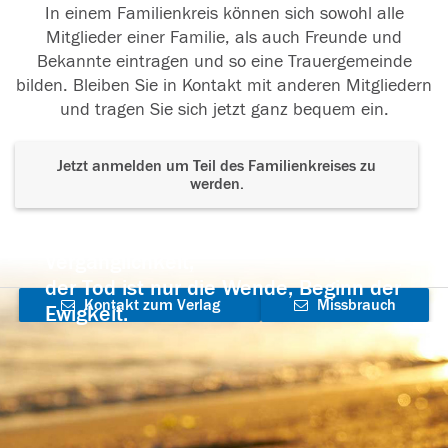
In einem Familienkreis können sich sowohl alle
Mitglieder einer Familie, als auch Freunde und
Bekannte eintragen und so eine Trauergemeinde
bilden. Bleiben Sie in Kontakt mit anderen Mitgliedern
und tragen Sie sich jetzt ganz bequem ein.
Jetzt anmelden um Teil des Familienkreises zu
werden.
Der Tod ist nicht das Ende, nicht die
Vergänglichkeit,
der Tod ist nur die Wende, Beginn der
Kontakt zum Verlag
Missbrauch
Ewigkeit.
aufnehmen
melden