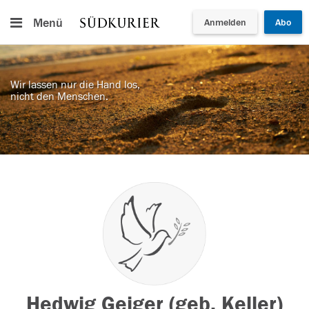
Menü
Anmelden
Abo
Wir lassen nur die Hand los,
nicht den Menschen.
Hedwig Geiger (geb. Keller)