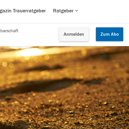
gazin Trauerratgeber
Ratgeber
barschaft
Anmelden
Zum
Abo