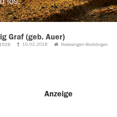
d los,
g Graf (geb. Auer)
15.02.2018
1928
Rielasingen-Worblingen
Anzeige