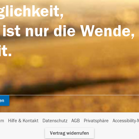
lichkeit,
 ist nur die Wende,
t.
en
I
um
Hilfe & Kontakt
Datenschutz
AGB
Privatsphäre
Accessibility
m
Vertrag widerrufen
A