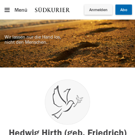
Menü
Anmelden
Abo
Wir lassen nur die Hand los,
nicht den Menschen.
Hedwig Hirth (geb. Friedrich)