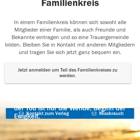
Familienkreis
In einem Familienkreis können sich sowohl alle
Mitglieder einer Familie, als auch Freunde und
Bekannte eintragen und so eine Trauergemeinde
bilden. Bleiben Sie in Kontakt mit anderen Mitgliedern
und tragen Sie sich jetzt ganz bequem ein.
Jetzt anmelden um Teil des Familienkreises zu
werden.
Der Tod ist nicht das Ende, nicht die
Vergänglichkeit,
der Tod ist nur die Wende, Beginn der
Kontakt zum Verlag
Missbrauch
Ewigkeit.
aufnehmen
melden