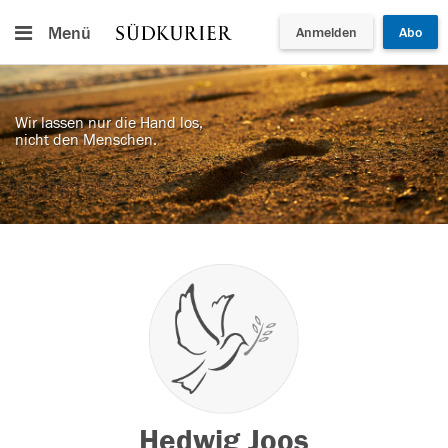
Menü
Anmelden
Abo
Wir lassen nur die Hand los,
nicht den Menschen.
Hedwig Joos