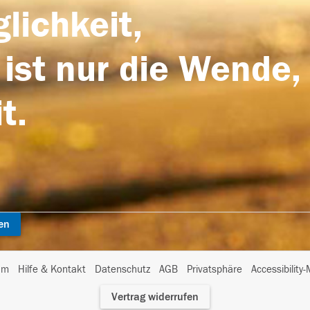
lichkeit,
 ist nur die Wende,
t.
en
I
um
Hilfe & Kontakt
Datenschutz
AGB
Privatsphäre
Accessibility
m
Vertrag widerrufen
A