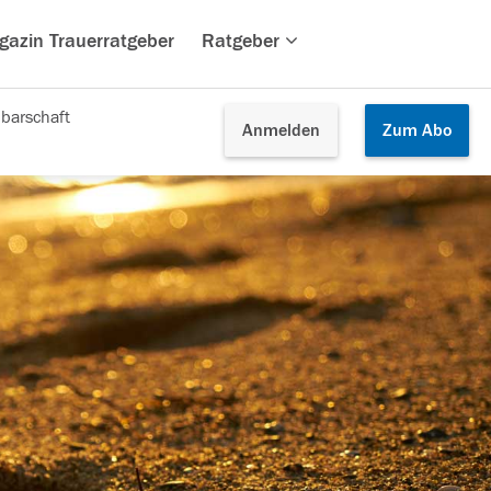
gazin Trauerratgeber
Ratgeber
barschaft
Anmelden
Zum
Abo