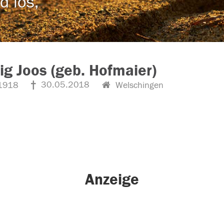
d los,
g Joos (geb. Hofmaier)
30.05.2018
1918
Welschingen
Anzeige