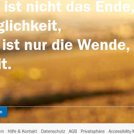
 ist nicht das Ende,
lichkeit,
 ist nur die Wende,
t.
en
I
um
Hilfe & Kontakt
Datenschutz
AGB
Privatsphäre
Accessibility