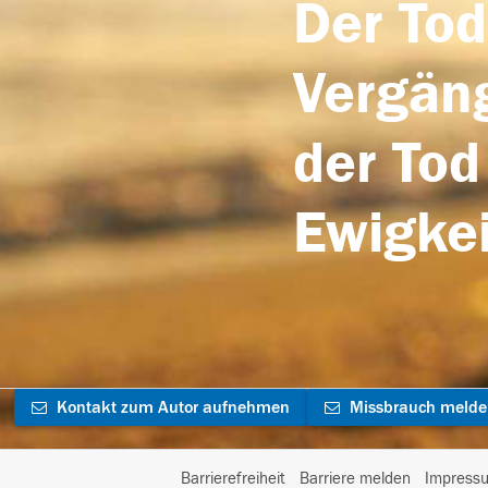
Der Tod
Vergäng
der Tod
Ewigkei
Kontakt zum Autor aufnehmen
Missbrauch meld
Barrierefreiheit
Barriere melden
Impress