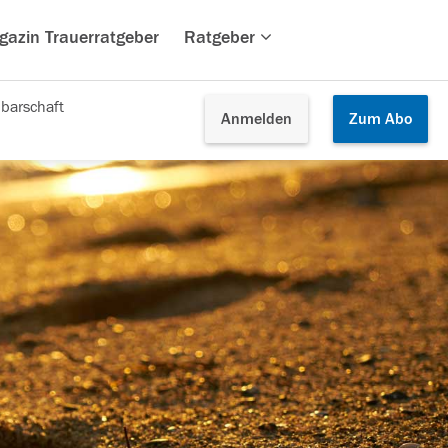
gazin Trauerratgeber
Ratgeber
barschaft
Anmelden
Zum
Abo