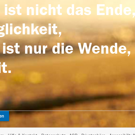
 ist nicht das Ende,
lichkeit,
 ist nur die Wende,
t.
en