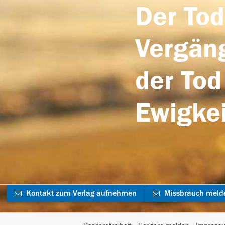
Der Tod
Vergäng
der Tod
Ewigkei
Kontakt zum Verlag aufnehmen
Missbrauch meld