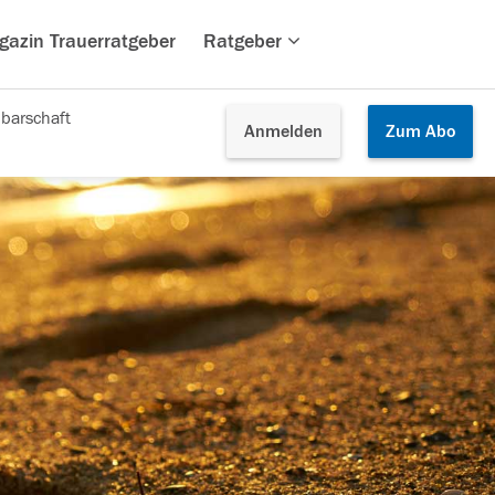
gazin Trauerratgeber
Ratgeber
barschaft
Anmelden
Zum
Abo