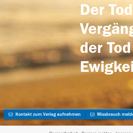
Der Tod
Vergäng
der Tod
Ewigkei
Kontakt zum Verlag aufnehmen
Missbrauch meld