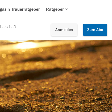
gazin Trauerratgeber
Ratgeber
barschaft
Anmelden
Zum
Abo