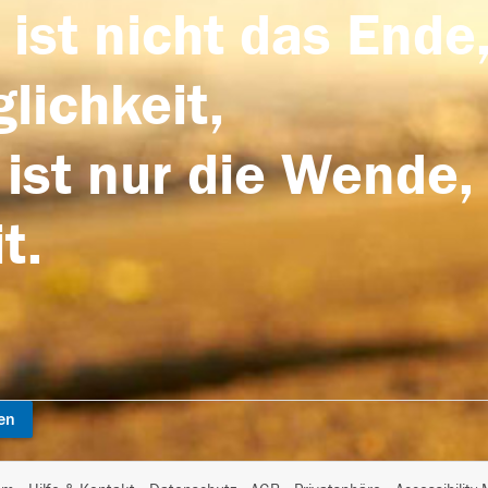
 ist nicht das Ende,
lichkeit,
 ist nur die Wende,
t.
en