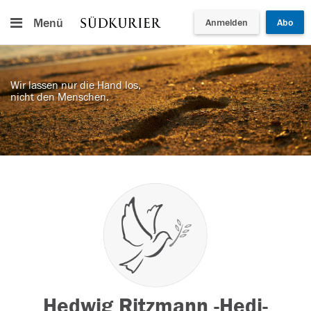
Menü
Anmelden
Abo
Wir lassen nur die Hand los,
nicht den Menschen.
Hedwig Ritzmann -Hedi-