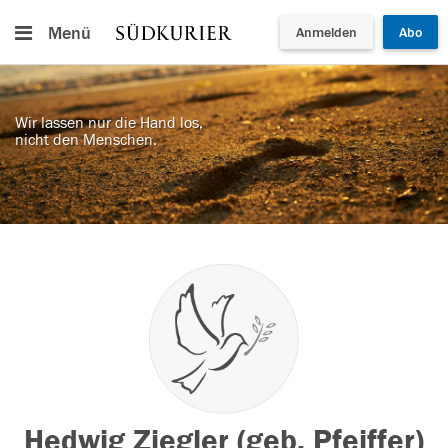
Menü
Anmelden
Abo
Wir lassen nur die Hand los,
nicht den Menschen.
Hedwig Ziegler (geb. Pfeiffer)