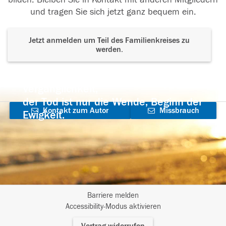
und tragen Sie sich jetzt ganz bequem ein.
Jetzt anmelden um Teil des Familienkreises zu
werden.
Der Tod ist nicht das Ende, nicht die
Vergänglichkeit,
der Tod ist nur die Wende, Beginn der
Kontakt zum Autor
Missbrauch
Ewigkeit.
aufnehmen
melden
Barriere melden
I
Accessibility-Modus aktivieren
m