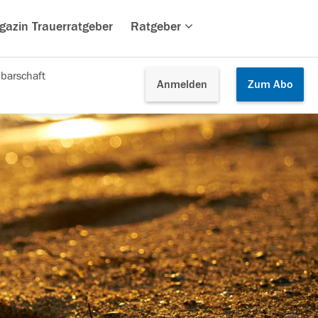
gazin Trauerratgeber
Ratgeber
barschaft
Anmelden
Zum
Abo