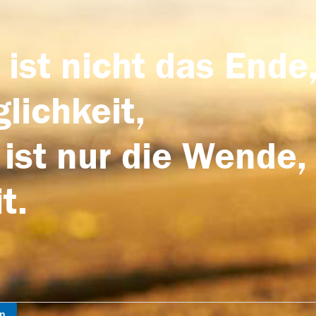
 ist nicht das Ende,
lichkeit,
 ist nur die Wende,
t.
en