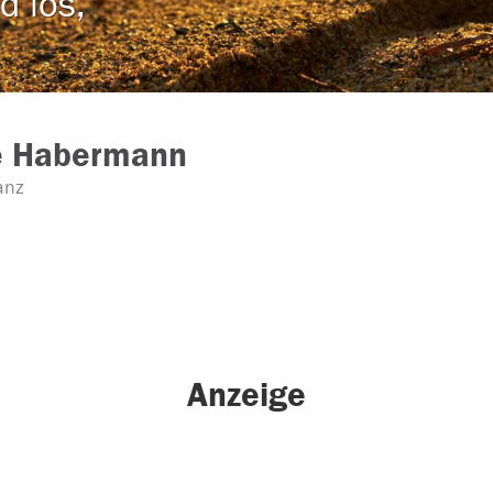
d los,
e Habermann
anz
Anzeige