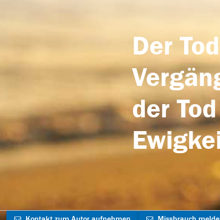
Der Tod
Vergäng
der Tod
Ewigkei
Kontakt zum Autor aufnehmen
Missbrauch meld