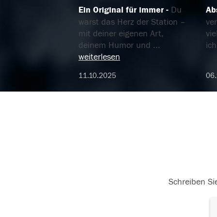
Ein Original für immer
Du
Ab
warst das Herz der Station –
ve
mit deiner eigenen Art,
vi
deinem Humor und
...
ic
weiterlesen
11.10.2025
06.
Schreiben Sie