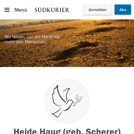
Menü
Anmelden
Abo
Wir lassen nur die Hand los,
nicht den Menschen.
Heide Haug (geb. Scherer)