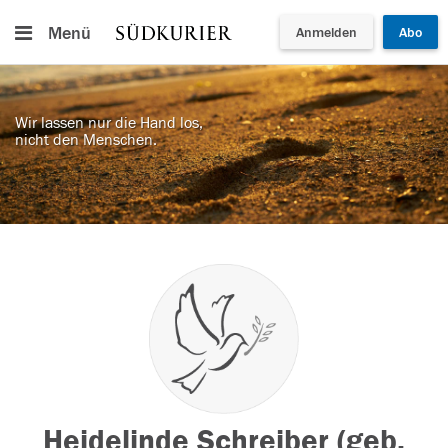
Menü
Anmelden
Abo
Wir lassen nur die Hand los,
nicht den Menschen.
Heidelinde Schreiber (geb.