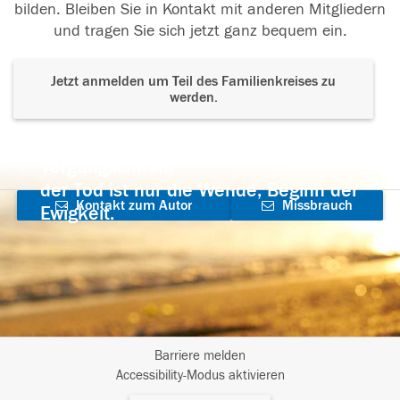
bilden. Bleiben Sie in Kontakt mit anderen Mitgliedern
und tragen Sie sich jetzt ganz bequem ein.
Jetzt anmelden um Teil des Familienkreises zu
werden.
Der Tod ist nicht das Ende, nicht die
Vergänglichkeit,
der Tod ist nur die Wende, Beginn der
Kontakt zum Autor
Missbrauch
Ewigkeit.
aufnehmen
melden
Barriere melden
I
Accessibility-Modus aktivieren