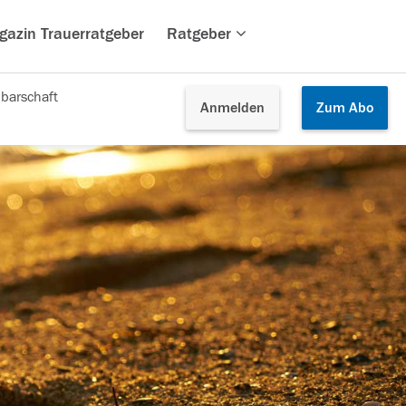
gazin Trauerratgeber
Ratgeber
barschaft
Anmelden
Zum
Abo