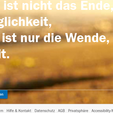
 ist nicht das Ende,
lichkeit,
 ist nur die Wende,
t.
en
I
um
Hilfe & Kontakt
Datenschutz
AGB
Privatsphäre
Accessibility