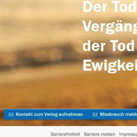
Der Tod
Vergäng
der Tod
Ewigkei
Kontakt zum Verlag aufnehmen
Missbrauch meld
Barrierefreiheit
Barriere melden
Impress