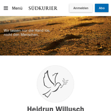
Menü
Anmelden
Abo
Wir lassen nur die Hand los,
nicht den Menschen.
Heidrun Willusch