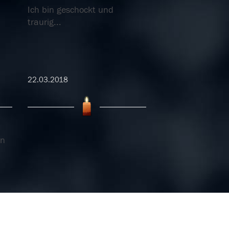
Ich bin geschockt und
traurig...
22.03.2018
n
In
07.02.2018