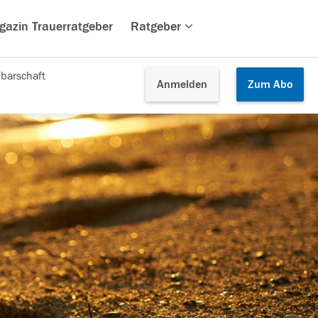
gazin Trauerratgeber
Ratgeber
barschaft
Anmelden
Zum
Abo