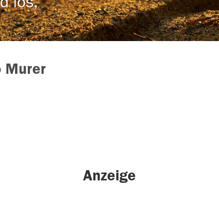
d los,
o Murer
Anzeige