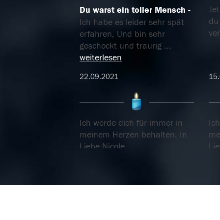
Jet
Du warst ein toller Mensch
du
Ich habe es leider sehr spät
ve
erfahren, Und bin sehr
geschockt und traurig
...
weiterlesen
22.09.2021
15
Ich werde dich für immer in
Ich
meinem Herzen behalten. In
me
Liebe Nicole
Lie
08.02.2018
08