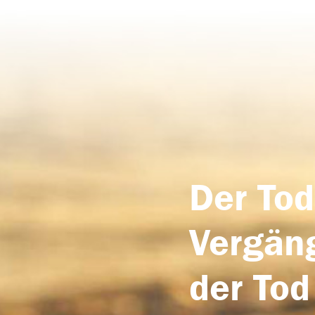
Der Tod
Vergäng
der Tod