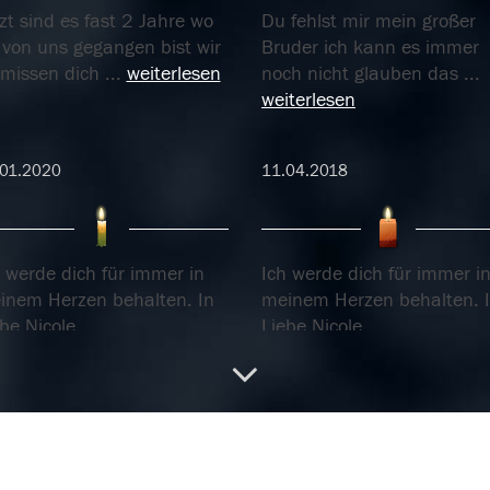
zt sind es fast 2 Jahre wo
Du fehlst mir mein großer
 von uns gegangen bist wir
Bruder ich kann es immer
rmissen dich
...
weiterlesen
noch nicht glauben das
...
weiterlesen
.01.2020
11.04.2018
 werde dich für immer in
Ich werde dich für immer i
inem Herzen behalten. In
meinem Herzen behalten. 
be Nicole
Liebe Nicole
.02.2018
08.02.2018