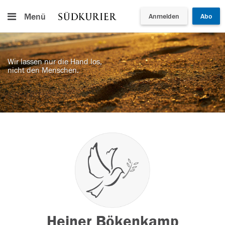
Menü
Anmelden
Abo
Wir lassen nur die Hand los,
nicht den Menschen.
Heiner Bökenkamp