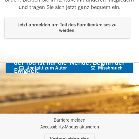
und tragen Sie sich jetzt ganz bequem ein.
Jetzt anmelden um Teil des Familienkreises zu
werden.
Der Tod ist nicht das Ende, nicht die
Vergänglichkeit,
der Tod ist nur die Wende, Beginn der
Kontakt zum Autor
Missbrauch
Ewigkeit.
aufnehmen
melden
Barriere melden
I
Accessibility-Modus aktivieren
m