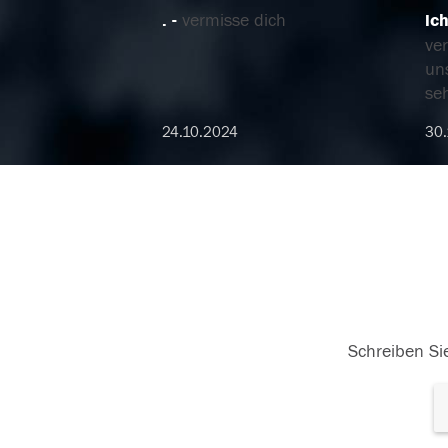
.
vermisse dich
ic
ve
uns
se
24.10.2024
30.
Schreiben Sie