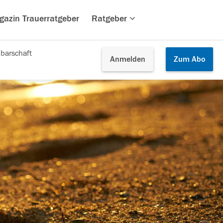
gazin Trauerratgeber
Ratgeber
barschaft
Anmelden
Zum
Abo