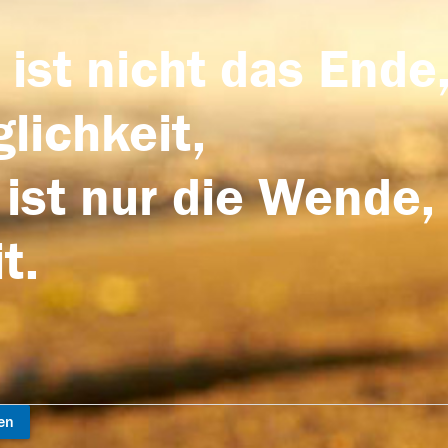
 ist nicht das Ende,
lichkeit,
 ist nur die Wende,
t.
en