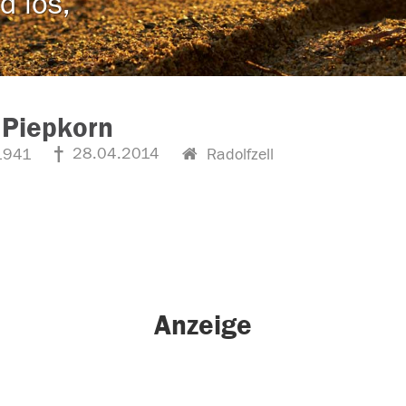
d los,
 Piepkorn
28.04.2014
1941
Radolfzell
Anzeige