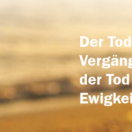
Der Tod
Vergäng
der Tod
Ewigkei