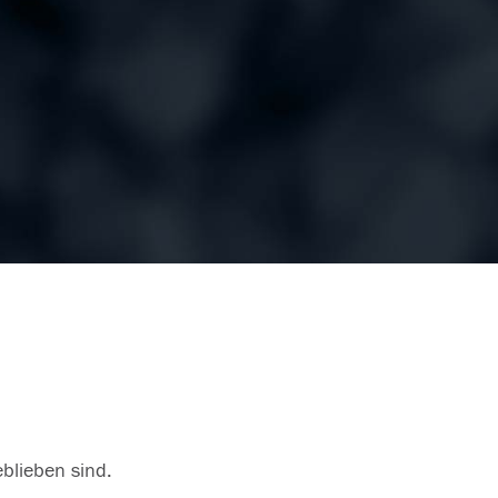
eblieben sind.