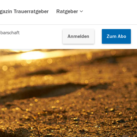
gazin Trauerratgeber
Ratgeber
barschaft
Anmelden
Zum
Abo