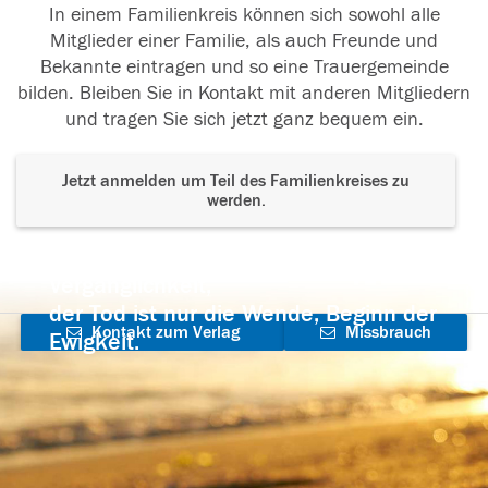
In einem Familienkreis können sich sowohl alle
Mitglieder einer Familie, als auch Freunde und
Bekannte eintragen und so eine Trauergemeinde
bilden. Bleiben Sie in Kontakt mit anderen Mitgliedern
und tragen Sie sich jetzt ganz bequem ein.
Jetzt anmelden um Teil des Familienkreises zu
werden.
Der Tod ist nicht das Ende, nicht die
Vergänglichkeit,
der Tod ist nur die Wende, Beginn der
Kontakt zum Verlag
Missbrauch
Ewigkeit.
aufnehmen
melden