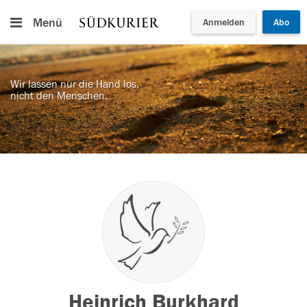
Menü
Anmelden
Abo
Wir lassen nur die Hand los,
nicht den Menschen.
Heinrich Burkhard