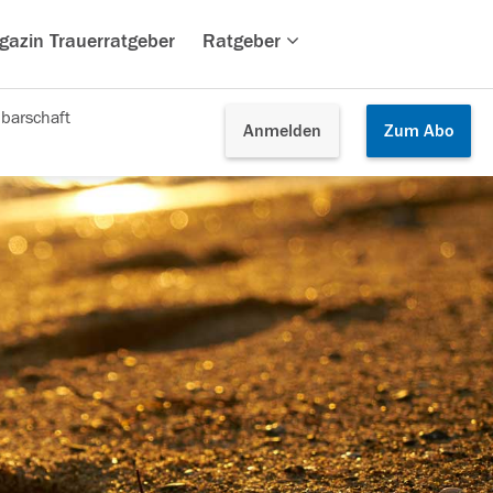
gazin Trauerratgeber
Ratgeber
barschaft
Anmelden
Zum
Abo