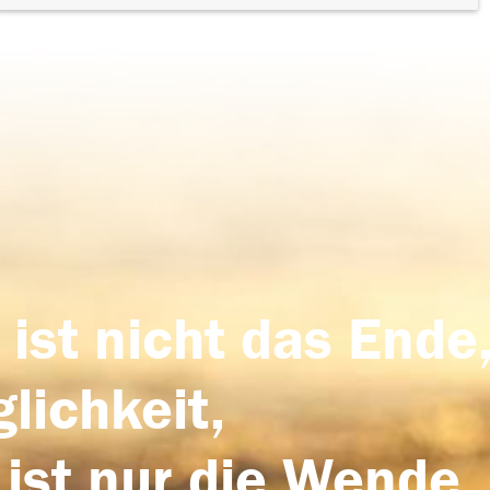
 ist nicht das Ende,
lichkeit,
 ist nur die Wende,