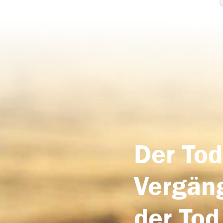
Der Tod
Vergäng
der Tod