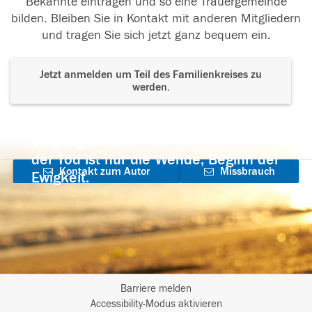
Bekannte eintragen und so eine Trauergemeinde
bilden. Bleiben Sie in Kontakt mit anderen Mitgliedern
und tragen Sie sich jetzt ganz bequem ein.
Jetzt anmelden um Teil des Familienkreises zu
werden.
Der Tod ist nicht das Ende, nicht die
Vergänglichkeit,
der Tod ist nur die Wende, Beginn der
Kontakt zum Autor
Missbrauch
Ewigkeit.
aufnehmen
melden
Barriere melden
I
Accessibility-Modus aktivieren