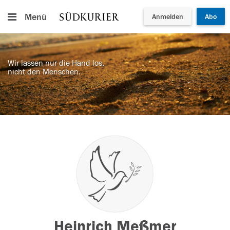
Menü
Anmelden
Abo
Wir lassen nur die Hand los,
nicht den Menschen.
Heinrich Meßmer