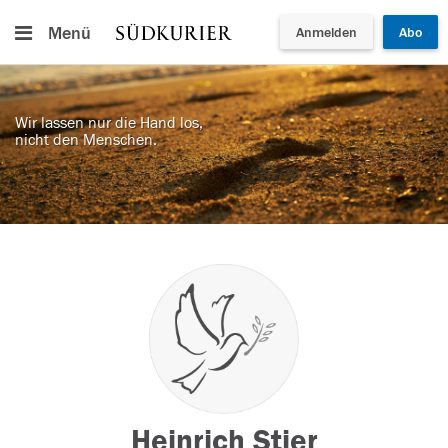
Menü
Anmelden
Abo
Wir lassen nur die Hand los,
nicht den Menschen.
Heinrich Stier