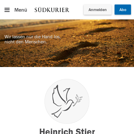
Menü
Anmelden
Abo
Wir lassen nur die Hand los,
nicht den Menschen.
Heinrich Stier