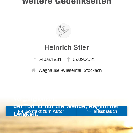
weitere Gedenkseiten
Heinrich Stier
24.08.1931
07.09.2021
Waghäusel-Wiesental, Stockach
Der Tod ist nicht das Ende, nicht die
Vergänglichkeit,
der Tod ist nur die Wende, Beginn der
Kontakt zum Autor
Missbrauch
Ewigkeit.
aufnehmen
melden