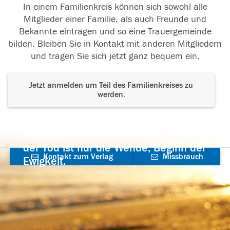
In einem Familienkreis können sich sowohl alle
Mitglieder einer Familie, als auch Freunde und
Bekannte eintragen und so eine Trauergemeinde
bilden. Bleiben Sie in Kontakt mit anderen Mitgliedern
und tragen Sie sich jetzt ganz bequem ein.
Jetzt anmelden um Teil des Familienkreises zu
werden.
Der Tod ist nicht das Ende, nicht die
Vergänglichkeit,
der Tod ist nur die Wende, Beginn der
Kontakt zum Verlag
Missbrauch
Ewigkeit.
aufnehmen
melden